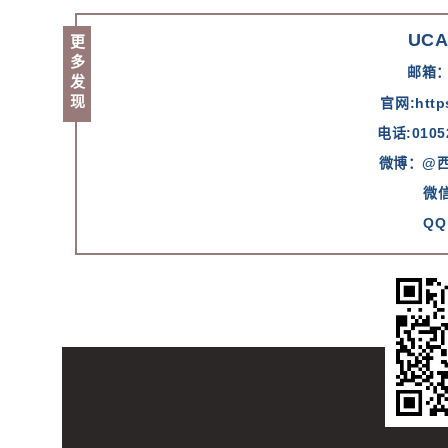
UC
更多发现
邮箱：j
官网:
http
电话:0105
微博：@西
微
QQ