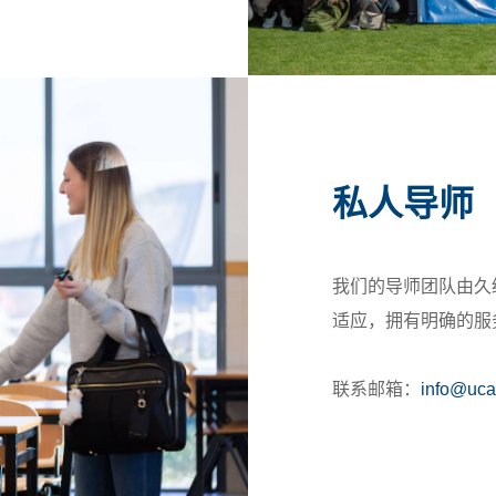
私人导师
我们的导师团队由久
适应，拥有明确的服
联系邮箱：
info@uc