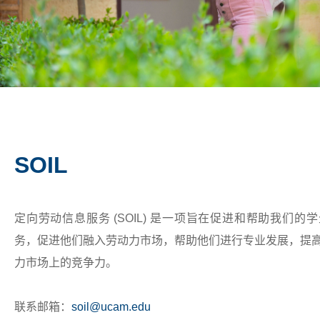
t
a
b
)
SOIL
定向劳动信息服务 (SOIL) 是一项旨在促进和帮助我们
务，促进他们融入劳动力市场，帮助他们进行专业发展，提
力市场上的竞争力。
(
联系邮箱：
soil@ucam.edu