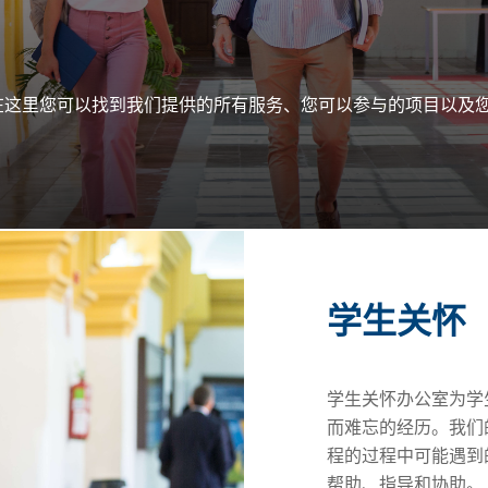
在这里您可以找到我们提供的所有服务、您可以参与的项目以及
学生关怀
学生关怀办公室为学
而难忘的经历。我们
程的过程中可能遇到
帮助、指导和协助。