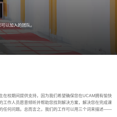
您可以加入的团队。
生在校期间提供支持，因为我们希望确保您在UCAM拥有愉快
的工作人员愿意倾听并帮助您找到解决方案，解决您在完成课
的任何问题。总而言之，我们的工作可以用三个词来描述——