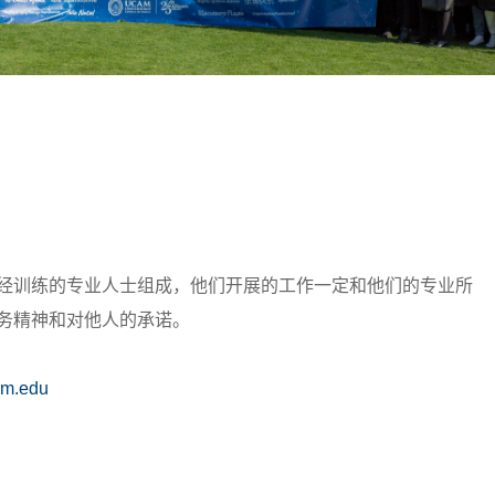
b
)
经训练的专业人士组成，他们开展的工作一定和他们的专业所
务精神和对他人的承诺。
(
am.edu
o
p
e