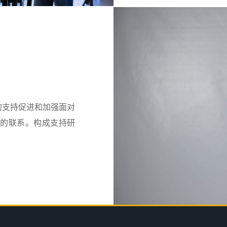
的支持促进和加强面对
的联系。构成支持研