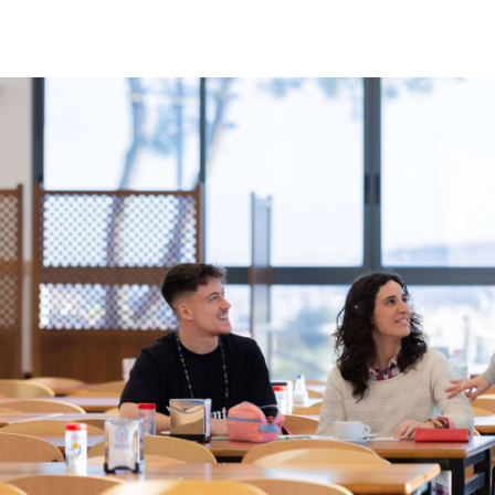
o
p
e
n
s
i
n
a
n
e
w
t
a
b
)