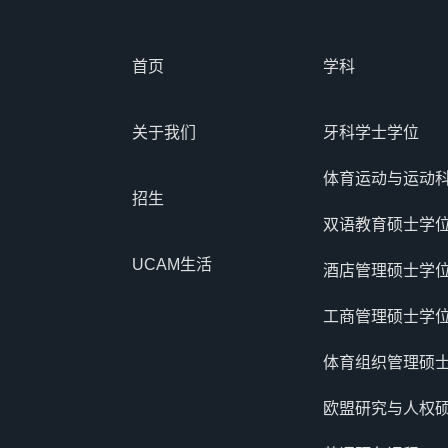
首页
学科
关于我们
牙科学士学位
体育运动与运动
招生
双语教育硕士学
UCAM生活
酒店管理硕士学
工商管理硕士学位(
体育组织管理硕
欧盟研究与人权