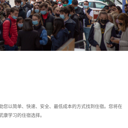
a
b
)
)
b
)
)
助您以简单、快速、安全、最低成本的方式找到住宿。您将在
武康学习的住宿选择。