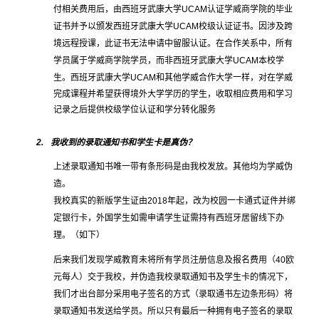
付相关费用后，由西班牙武康大学
UCAM
认证学威商学院的毕业
证书并予以颁发西班牙武康大学
UCAM
校级认证证书。因涉及跨
境远程授课，此证书无法申请中留服认证。在合作关系中，所有
学员属于学威商学院学员，而非西班牙武康大学
UCAM
本校学
生。
西班牙武康大学
UCAM
和其他学威合作大学一样，对在学威
完成课程并希望获得境外大学学历的学生，收取相应费用和学习
记录之后提供校级学位认证和学分转化服务
2.
我收到的录取通知书和学生卡是真伪？
上述录取通知书唯一带有条形码是由我校发放。其他均为学威伪
造。
我校真实的新版学生证由
2018
年起，改为校园一卡通式证件并绑
定银行卡，外国学生如需申请学生证需持有西班牙居留线下办
理。（如下）
后来我们发现学威教育未将所有学员注册信息及报名费用（
40
欧
元每人）交于我校，并伪造我校录取通知书及学生卡的情况下，
我们才出台部分采用电子签名的方式（录取通书左边条形码）将
录取通知书发送给学员。所以只有最后一种拥有电子签名的录取