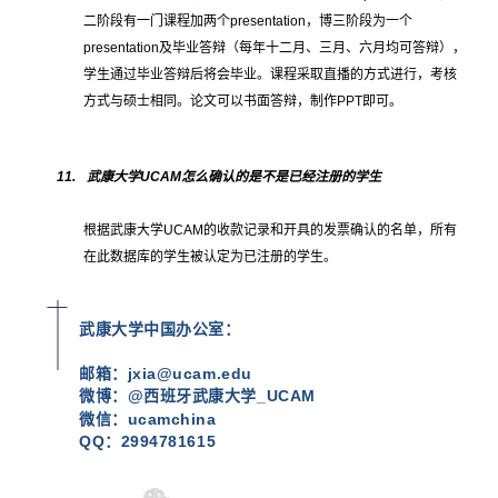
二阶段有一门课程加两个
presentation
，博三阶段为一个
presentation
及毕业答辩（每年十二月、三月、六月均可答辩），
学生通过毕业答辩后将会毕业。课程采取直播的方式进行，考核
方式与硕士相同。论文可以书面答辩，制作
PPT
即可。
11.
武康大学
UCAM
怎么确认的是不是已经注册的学生
根据武康大学
UCAM
的收款记录和开具的发票确认的名单，所有
在此数据库的学生被认定为已注册的学生。
武康大学中国办公室：
邮箱：jxia@ucam.edu
微博：@西班牙武康大学_UCAM
微信
：ucamchina
QQ
：2994781615