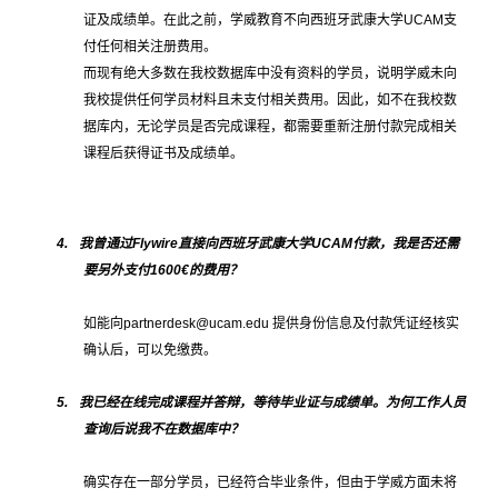
证及成绩单。在此之前，学威教育不向西班牙武康大学
UCAM
支
付任何相关注册费用。
而现有绝大多数在我校数据库中没有资料的学员，说明学威未向
我校提供任何学员材料且未支付相关费用。因此，如不在我校数
据库内，无论学员是否完成课程，都需要重新注册付款完成相关
课程后获得证书及成绩单。
4.
我曾通过
Flywire
直接向西班牙武康大学
UCAM
付款，我是否还需
要另外支付
1600
€的费用？
如能向
partnerdesk@ucam.edu
提供身份信息及付款凭证经核实
确认后，可以免缴费。
5.
我已经在线完成课程并答辩，等待毕业证与成绩单。为何工作人员
查询后说我不在数据库中？
确实存在一部分学员，已经符合毕业条件，但由于学威方面未将