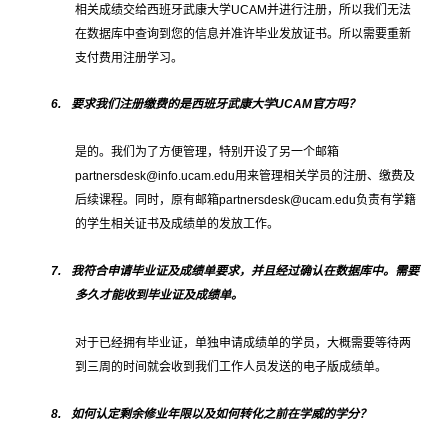
相关成绩交给西班牙武康大学
UCAM
并进行注册，所以我们无法
在数据库中查询到您的信息并准许毕业发放证书。所以需要重新
支付费用注册学习。
6.
要求我们注册缴费的是西班牙武康大学
UCAM
官方吗？
是的。我们为了方便管理，特别开设了另一个邮箱
partnersdesk@info.ucam.edu
用来管理相关学员的注册、缴费及
后续课程。同时，原有邮箱
partnersdesk@ucam.edu
负责有学籍
的学生相关证书及成绩单的发放工作。
7.
我符合申请毕业证及成绩单要求，并且经过确认在数据库中。需要
多久才能收到毕业证及成绩单。
对于已经拥有毕业证，单独申请成绩单的学员，大概需要等待两
到三周的时间就会收到我们工作人员发送的电子版成绩单。
8.
如何认定剩余修业年限以及如何转化之前在学威的学分？