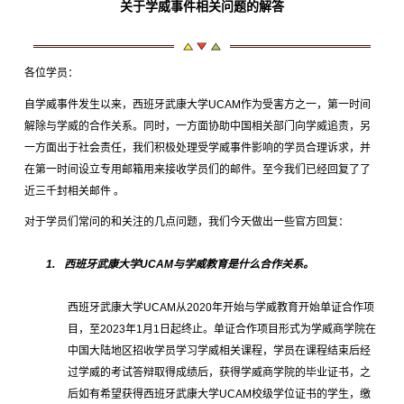
关于学威事件相关问题的解答
各位学员：
自学威事件发生以来，西班牙武康大学
UCAM
作为受害方之一，第一时间
解除与学威的合作关系。同时，一方面协助中国相关部门向学威追责，另
一方面出于社会责任，我们积极处理受学威事件影响的学员合理诉求，并
在第一时间设立专用邮箱用来接收学员们的邮件。至今我们已经回复了了
近三千封相关邮件
。
对于学员们常问的和关注的几点问题，我们今天做出一些官方回复：
1.
西班牙武康大学
UCAM
与学威教育是什么合作关系。
西班牙武康大学
UCAM
从
2020
年开始与学威教育开始单证合作项
目，至
2023
年
1
月
1
日起终止。单证合作项目形式为学威商学院在
中国大陆地区招收学员学习学威相关课程，学员在课程结束后经
过学威的考试答辩取得成绩后，获得学威商学院的毕业证书，之
后如有希望获得西班牙武康大学
UCAM
校级学位证书的学生，缴