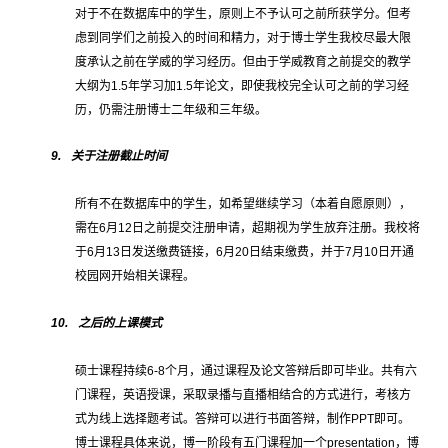
对于不在数据库中的学生，原则上不予认可之前所获学分。但考
虑到同学们之前投入的时间和精力，对于博士学生我校尽最大限
度承认之前在学威的学习经历。但由于学威教育之前提交的教学
大纲为
1.5
年学习加
1.5
年论文，即使我校完全认可之前的学习经
历，仍需注册博士二年级和三年级。
9.
关于注册截止时间
所有不在数据库中的学生，如希望继续学习（本着自愿原则），
需在
6
月
12
日之前提交注册申请，超期视为学生放弃注册。我校将
于
6
月
13
日发送缴费链接，
6
月
20
日结束缴费，并于
7
月
10
日开通
校园网开始相关课程。
10.
之后的上课模式
硕士课程持续
6-8
个月，通过课程及论文答辩后即可毕业。共有六
门课程，英语授课，采取录播与直播相结合的方式进行，考核方
式为线上选择题考试。答辩可以进行书面答辩，制作
PPT
即可。
博士课程具体来说，博一阶段有五门课程加一个
presentation
，博